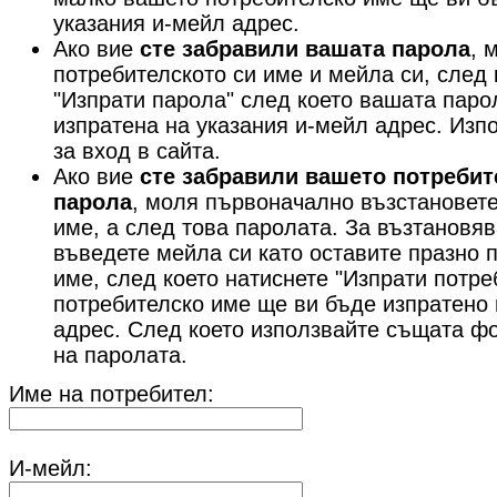
указания и-мейл адрес.
Ако вие
сте забравили вашата парола
, 
потребителското си име и мейла си, след 
"Изпрати парола" след което вашата паро
изпратена на указания и-мейл адрес. Изп
за вход в сайта.
Ако вие
сте забравили вашето потребит
парола
, моля първоначално възстановете
име, а след това паролата. За възтановя
въведете мейла си като оставите празно 
име, след което натиснете "Изпрати потр
потребителско име ще ви бъде изпратено 
адрес. След което използвайте същата ф
на паролата.
Име на потребител:
И-мейл: