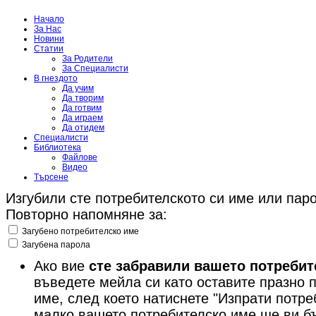
Начало
За Нас
Новини
Статии
За Родители
За Специалисти
В гнездото
Да учим
Да творим
Да готвим
Да играем
Да отидем
Специалисти
Библиотека
Файлове
Видео
Търсене
Изгубили сте потребителското си име или пар
Повторно напомняне за:
Загубено потребителско име
Загубена парола
Ако вие
сте забравили вашето потребит
въведете мейла си като оставите празно 
име, след което натиснете "Изпрати потре
малко вашето потребителско име ще ви б