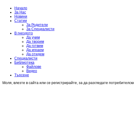
Начало
За Нас
Новини
Статии
За Родители
За Специалисти
В гнездото
Да учим
Да творим
Да готвим
Да играем
Да отидем
Специалисти
Библиотека
Файлове
Видео
Търсене
Моля, влезте в сайта или се регистрирайте, за да разгледате потребителск