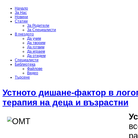
Начало
За Нас
Новини
Статии
За Родители
За Специалисти
В гнездото
Да учим
Да творим
Да готвим
Да играем
Да отидем
Специалисти
Библиотека
Файлове
Видео
Търсене
Устното дишане-фактор в лого
терапия на деца и възрастни
У
вс
ра