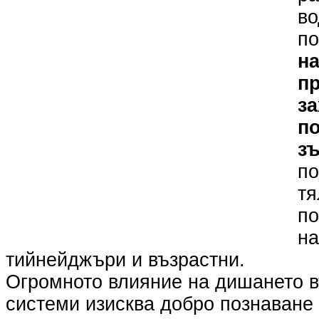
во
по
н
п
за
п
з
по
тя
по
на
тийнейджъри и възрастни.
Огромното влияние на дишането 
системи изисква добро познаване