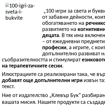
„100 игри за света и бук
от забавни дейности, кои
обогатяването на
речнико
развитието на
когнитивни
децата
. В тях има включе
– от ежедневни предмет
професии
, а игрите, с ко
допълнително развиват н
съобразителността и стимулират
езиковот
на терапевтичните сесии
.
Илюстрациите са реализирани така, че вър
добавят още допълнителни игри
извън таз
текст.
Ние от издателство „Клевър Бук“ разбира
вашата мисия. Нашите продукти са създад