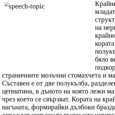
Крайни
младат
структ
на нер
крайни
кората
полукъ
бяло в
подкор
страничните мозъчни стомахчета и ма
Съставен е от две полукълба, разделе
цепнатина, в дъното на която лежи ма
чрез което се свързват. Кората на кра
нагъната, формирайки дълбоки бразди(
ограждат изпъкнали гънки или извивки