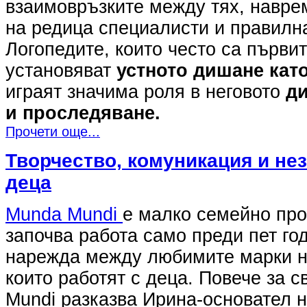
взаимовръзките между тях, навре
на редица специалисти и правилн
Логопедите, които често са първит
установяват
устното дишане кат
играят значима роля в неговото
д
и проследяване.
Прочети още...
Творчество, комуникация и не
деца
Munda Mundi
е малко семейно про
започва работа само преди пет год
нарежда между любимите марки н
които работят с деца. Повече за с
Mundi разказва Ирина-основател н