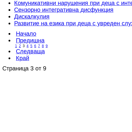
Комуникативни нарушения при деца с инт
Сензорно интегративна дисфункция
Дискалкулия
Развитие на езика при деца с увреден слу
Начало
Предишна
1
2
3
4
5
6
7
8
9
Следваща
Край
Страница 3 от 9