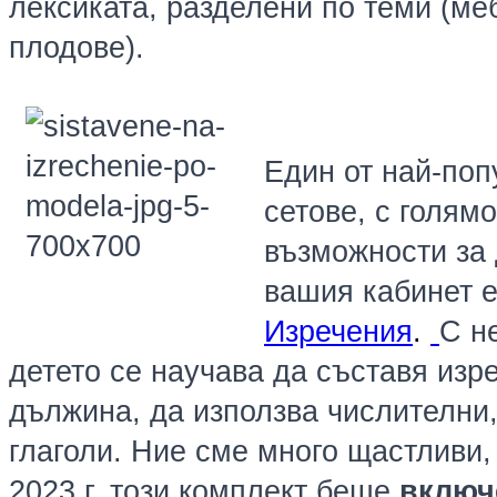
лексиката, разделени по теми (ме
плодове).
Един от най-поп
сетове, с голям
възможности за 
вашия кабинет 
Изречения
.
С н
детето се научава да съставя изр
дължина, да използва числителни,
глаголи. Ние сме много щастливи,
2023 г. този комплект беше
включ