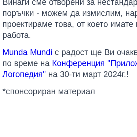
Винаги сме отворени за нестандар
поръчки - можем да измислим, на
проектираме това, от което имате
работа.
Munda Mundi
с радост ще Ви очак
по време на
Конференция "Прило
Логопедия"
на 30-ти март 2024г.!
*спонсориран материал