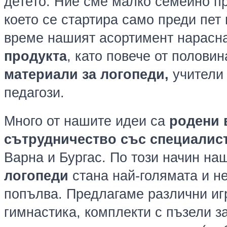
детето.
Ние сме малко семейно пр
което се стартира само преди пет 
време нашият асортимент нарасн
продукта
, като повече от половин
материали за логопеди,
учители 
педагози.
Много от нашите идеи са
родени 
сътрудничество със специалис
Варна и Бургас.
По този начин на
логопеди
стана най-голямата и н
попълва. Предлагаме различни иг
гимнастика, комплекти с пъзели з